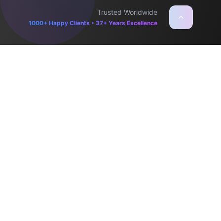
Trusted Worldwide
1000+ Happy Clients • 37+ Years Excellence