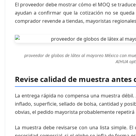
El proveedor debe mostrar cómo el MOQ se traduce e
ayudan a confirmar que la cotización no se queda e
comprador revende a tiendas, mayoristas regionale
proveedor de globos de látex al mayoreo México con mue
AIHUA opti
Revise calidad de muestra antes 
La entrega rápida no compensa una muestra débil. 
inflado, superficie, sellado de bolsa, cantidad y pos
obvias, el pedido mayorista probablemente repetirá 
La muestra debe revisarse con una lista simple. E
necesidad comercial, si el globo se infla de forma est